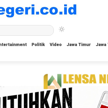
ntertainment
ntertainment
Politik
Politik
Video
Video
Jawa Timur
Jawa Timur
Jawa
Jawa