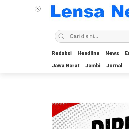
Redaksi
Redaksi
Headline
Headline
News
News
E
E
Jawa Barat
Jawa Barat
Jambi
Jambi
Jurnal
Jurnal