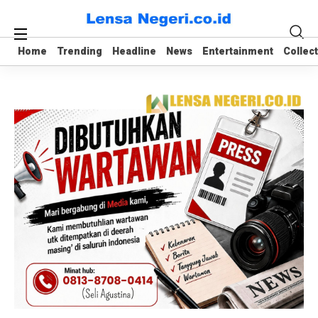
Home
Home
Trending
Trending
Headline
Headline
News
News
Entertainment
Entertainment
Collec
Collec