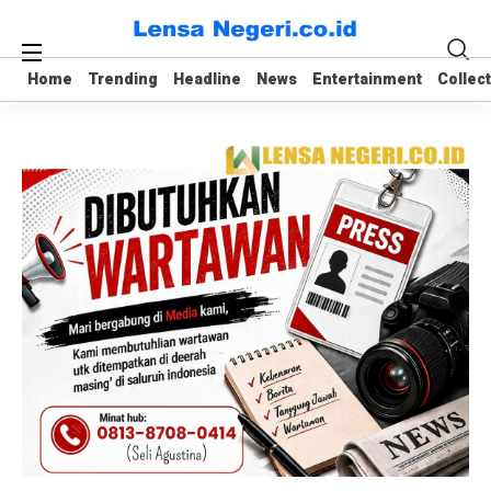
Home
Home
Trending
Trending
Headline
Headline
News
News
Entertainment
Entertainment
Collec
Collec