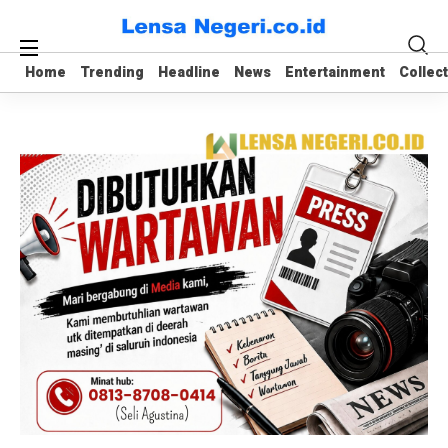
Home
Home
Trending
Trending
Headline
Headline
News
News
Entertainment
Entertainment
Collec
Collec