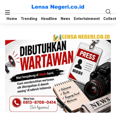
Home
Home
Trending
Trending
Headline
Headline
News
News
Entertainment
Entertainment
Collec
Collec